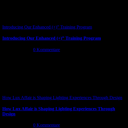
Introducing Our Enhanced (+)” Training Program
Introducing Our Enhanced (+)” Training Program
Mai 26th, 2026
|
0 Kommentare
How Lux Affair is Shaping Lighting Experiences Through Design
How Lux Affair is Shaping Lighting Experiences Through
Design
Mai 14th, 2026
|
0 Kommentare