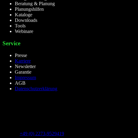
Beratung & Planung
Planungshilfen
Kataloge
Downloads
Tools
Webinare
Service
Presse
Karriere
Newsletter
Garantie
Impressum
AGB
Datenschutzerklärung
lieselight GmbH – Professional Lighting Technology
Dieselstr.8, 50170 Kerpen – NRW,Germany
Telefon:
+49 (0) 2273-9529419