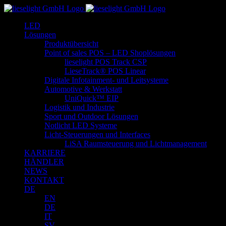
Zum
Inhalt
LED
springen
Lösungen
Produktübersicht
Point of sales POS – LED Shoplösungen
lieselight POS Track CSP
LieseTrack® POS Linear
Digitale Infotainment- und Leitsysteme
Automotive & Werkstatt
UniQuick™ EIP
Logistik und Industrie
Sport und Outdoor Lösungen
Notlicht LED Systeme
Licht-Steuerungen und Interfaces
LiSA Raumsteuerung und Lichtmanagement
KARRIERE
HÄNDLER
NEWS
KONTAKT
DE
EN
DE
IT
SV