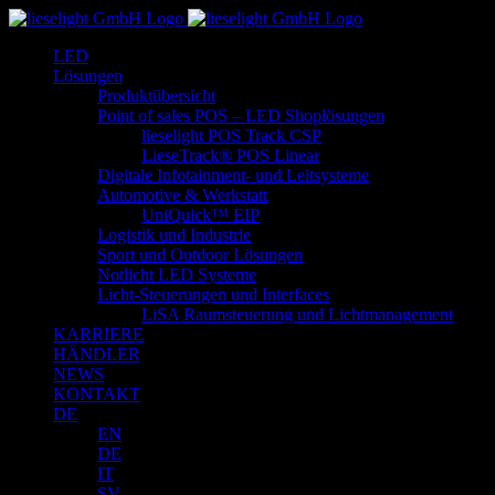
Zum
Inhalt
LED
springen
Lösungen
Produktübersicht
Point of sales POS – LED Shoplösungen
lieselight POS Track CSP
LieseTrack® POS Linear
Digitale Infotainment- und Leitsysteme
Automotive & Werkstatt
UniQuick™ EIP
Logistik und Industrie
Sport und Outdoor Lösungen
Notlicht LED Systeme
Licht-Steuerungen und Interfaces
LiSA Raumsteuerung und Lichtmanagement
KARRIERE
HÄNDLER
NEWS
KONTAKT
DE
EN
DE
IT
SV