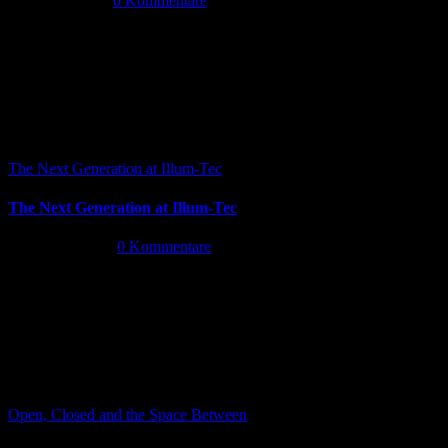
Juli 14th, 2026
|
0 Kommentare
The Next Generation at Illum-Tec
The Next Generation at Illum-Tec
Juni 18th, 2026
|
0 Kommentare
Open, Closed and the Space Between