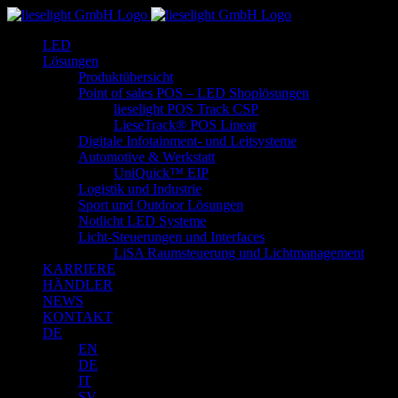
Zum
Inhalt
LED
springen
Lösungen
Produktübersicht
Point of sales POS – LED Shoplösungen
lieselight POS Track CSP
LieseTrack® POS Linear
Digitale Infotainment- und Leitsysteme
Automotive & Werkstatt
UniQuick™ EIP
Logistik und Industrie
Sport und Outdoor Lösungen
Notlicht LED Systeme
Licht-Steuerungen und Interfaces
LiSA Raumsteuerung und Lichtmanagement
KARRIERE
HÄNDLER
NEWS
KONTAKT
DE
EN
DE
IT
SV