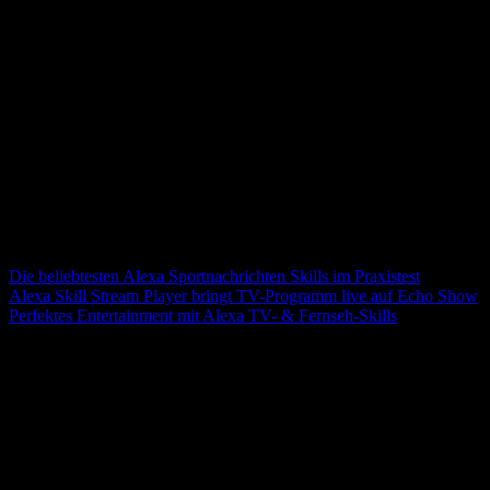
Köln?“„Alexa, wie findest du den FC Bayern München?“„Alexa,
wie viele Tore hat Philipp Lahm bereits geschossen?“„Alexa, wann
spielt die deutsche Nationalmannschaft?“„Alexa, wer ist der aktuelle
Weltmeister?“
Weitere Sprachbefehle, mit denen sich Sportnews abrufen
lassen:
„Alexa, wer steht im Halbfinale von Wimbledon?“„Alexa, wie
schnell ist der Aufschlag von Alexander Zverev?“„Alexa, wie sieht
die Formel 1-Gesamtwertung aus?“
Weitere praktische Alexa Funktionen rund um Spiel und Sport
werden hier vorgestellt:
Die beliebtesten Alexa Sportnachrichten Skills im Praxistest
Alexa Skill Stream Player bringt TV-Programm live auf Echo Show
Perfektes Entertainment mit Alexa TV- & Fernseh-Skills
Mit Alexa Sprachbefehlen Aufgaben und
To-Do Listen verwalten
Wo sollte doch gleich noch der 15 Uhr Termin stattfinden? Und
welche aktuellen Unterlagen müssen vorher noch schnell kopiert
werden? Im Büro gibt es viele kleine und große Aufgaben, die