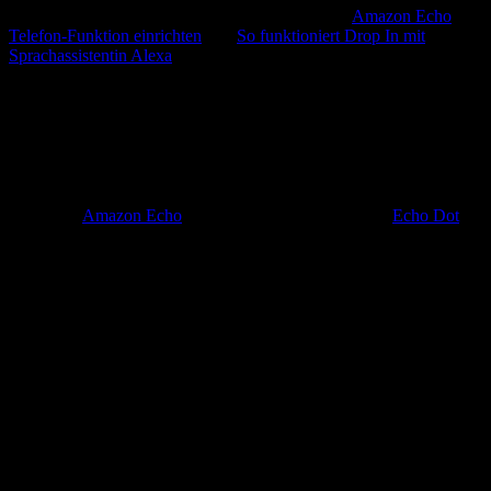
Weitere Informationen bieten auch unsere Artikel
Amazon Echo
Telefon-Funktion einrichten
und
So funktioniert Drop In mit
Sprachassistentin Alexa
.
Alexa als Entertainerin – Sprachbefehle
und Easter Eggs für zwischendurch
Wer einen
Amazon Echo
oder dessen kleinere Variante
Echo Dot
besitzt, muss sich nie wieder davor fürchten, beim Small Talk kein
passendes Thema zu finden: Alexa hat immer einen witzigen Spruch
oder provokanten Kommentar auf Lager. Folgende Sprachbefehle
bringen bestimmt auch den größten Griesgram zum Schmunzeln
und liefern eine Menge Anregungen für weiterführende Gespräche
über Gott und die Welt.
Liste lustiger Sprachbefehle für Alexa:
„Alexa, was denkst du über Apple?“„Alexa,
Trommelwirbel.“„Alexa, wer ist dein Vorbild?“„Alexa, kannst du
Auto fahren?“„Alexa, was ist dein Lieblingssachbuch?“„Alexa,
kannst du klingonisch sprechen?“„Alexa, wo ist Chuck
Norris?“„Alexa, erzähl mir was Lustiges/ einen Letzte-Worte-