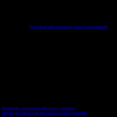
zum Download
Wer sich nicht entscheiden kann, hat die Möglichkeit unsere
Übersicht auch als PDF-Datei herunterzuladen und auszudrucken.
Hier geht’s zum
Download aller wichtigen Alexa-Sprachbefehle
.
Was kann Alexa für Befehle?
Alexa ist darauf eingestellt ihre Nutzer in (fast) allen Lebenslagen zu
unterstützen und reagiert z.B. nicht nur auf Wissensfragen oder
Fragen zum Wetter, sondern auch auf Gefühlsäußerungen wie
„Alexa, ich liebe dich.“
Der Kreativität bei der Nutzung sind somit kaum Grenzen gesetzt.
Und das Beste daran: Alexa lernt ständig dazu und versteht dadurch
mit der Zeit immer mehr Befehle.
Weitere Alexa Funktionen im Überblick
Musik hören mit Alexa
Bluetooth-Lautsprecher mit Alexa verbinden
Deezer per Alexa App mit Amazon Echo verbinden