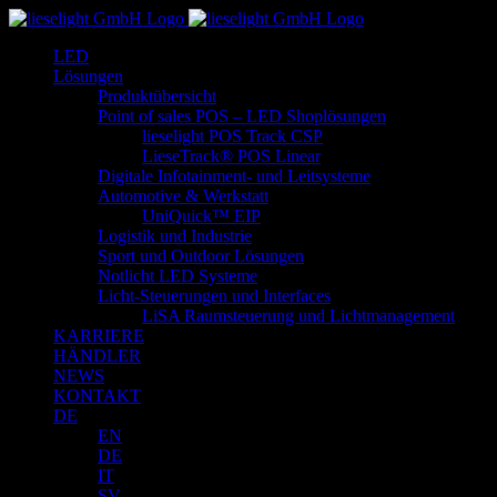
Zum
Inhalt
LED
springen
Lösungen
Produktübersicht
Point of sales POS – LED Shoplösungen
lieselight POS Track CSP
LieseTrack® POS Linear
Digitale Infotainment- und Leitsysteme
Automotive & Werkstatt
UniQuick™ EIP
Logistik und Industrie
Sport und Outdoor Lösungen
Notlicht LED Systeme
Licht-Steuerungen und Interfaces
LiSA Raumsteuerung und Lichtmanagement
KARRIERE
HÄNDLER
NEWS
KONTAKT
DE
EN
DE
IT
SV