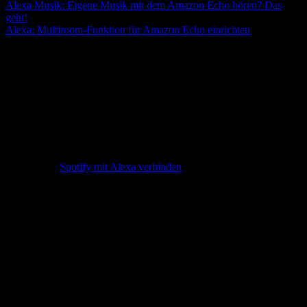
Alexa Musik: Eigene Musik mit dem Amazon Echo hören? Das
geht!
Alexa: Multiroom-Funktion für Amazon Echo einrichten
Mit Alexa Sprachbefehlen Radiosender
und Podcasts abspielen
„Alexa, spiele Jazz Radio auf TuneIn.“„Alexa, spiele EinsLive auf
TuneIn.“„Alexa, spiele ‚Das Wochenendjournal‘ von
TuneIn.“„Alexa, spiele Ed Sheeran von Spotify.“„Alexa, spiele
SWR3.“
Unser Tipp:
Spotify mit Alexa verbinden
Amazon Prime-Musik über Echo oder Dot nutz
en
„Alexa Spiele Prime Music.“„Alexa, spiele Prime Music zum
Tanzen.“„Alexa, spiele Prime Music zur Entspannung.“„Alexa,
spiele Musik von ‚Andreas Bourani‘ ab.“„Alexa, spiele die Playlist
‚Training‘.“„Alexa, füge diesen Song hinzu.“„Alexa, spiele ‚Marc
Forster‘ auf Prime Music.“„Alexa, spiele ‚Praying‘ von ‚Kesha‘
ab.“„Alexa, spiele Jazz von Prime Music.“
Den Fernseher, Fire TV oder Echo Show