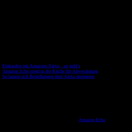
Über einen Amazon Premium-Account und Alexa
Befehle online bestellen
„Alexa, kaufe Ravioli.“„Alexa, bestelle Küchenpapier und
Putzmittel der Marke […].“„Alexa, bestelle erneut
Druckerpatronen.“„Alexa, ich möchte weiße Sportsocken in Größe
44 kaufen.“„Alexa, füge einen weiteren Echo Dot zu meinem
Einkaufswagen hinzu.“
(hinterlegt den Artikel im eigenen Amazon-
Konto)
„Alexa, was steht auf meiner Einkaufsliste?“„Alexa, wo ist
meine Bestellung?“
Mehr Infos dazu gibt es in folgenden How-Tos:
Einkaufen mit Amazons Alexa – so geht’s
Amazon Echo sorgt in der Küche für Abwechslung
So lassen sich Bestellungen über Alexa stornieren
Alexa Befehle zur Steuerung von
Haushaltsgeräten im Smart Home
Einer der größten Vorteile eines smarten Lautsprechers mit
Sprachsteuerung liegt darin, dass er zahlreiche weitere vernetzte
Komponenten koordinieren kann. Ist der
Amazon Echo
-
Lautsprecher erst einmal eingerichtet, können über Sprachbefehle
zum Beispiel smarte Lampen, Heizthermostate, Rasenmäher,