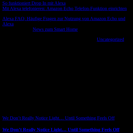
So funktioniert Drop In mit Alexa
Mit Alexa telefonieren: Amazon Echo Telefon-Funktion einrichten
Alexa FAQ: Häufige Fragen zur Nutzung von Amazon Echo und
Alexa
Mehr Infos und
News zum Smart Home
Von
|
2022-05-30T16:44:57+02:00
Mai 30th, 2022
|
Uncategorized
|
Share This Article
Facebook
X
Reddit
LinkedIn
WhatsApp
Tumblr
Pinterest
Vk
Xing
E-
Ähnliche Beiträge
Mail
We Don’t Really Notice Light… Until Something Feels Off
We Don’t Really Notice Light… Until Something Feels Off