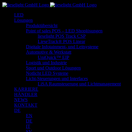
Zum
Inhalt
LED
springen
Lösungen
Produktübersicht
Point of sales POS – LED Shoplösungen
lieselight POS Track CSP
LieseTrack® POS Linear
Digitale Infotainment- und Leitsysteme
Automotive & Werkstatt
UniQuick™ EIP
Logistik und Industrie
Sport und Outdoor Lösungen
Notlicht LED Systeme
Licht-Steuerungen und Interfaces
LiSA Raumsteuerung und Lichtmanagement
KARRIERE
HÄNDLER
NEWS
KONTAKT
DE
EN
DE
IT
SV