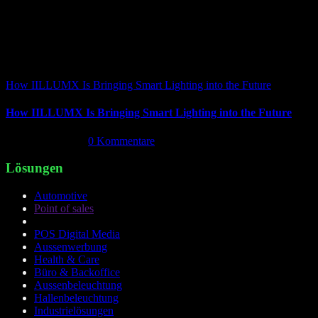
How IILLUMX Is Bringing Smart Lighting into the Future
How IILLUMX Is Bringing Smart Lighting into the Future
April 18th, 2026
|
0 Kommentare
Lösungen
Automotive
Point of sales
POS Digital Media
Aussenwerbung
Health & Care
Büro & Backoffice
Aussenbeleuchtung
Hallenbeleuchtung
Industrielösungen