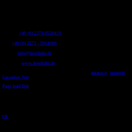
lieselight GmbH – Professional Lighting Technology
Dieselstr.8, 50170 Kerpen – NRW,Germany
Telefon:
+49 (0) 2273-9529419
Fax:
+49 (0) 2273 - 5914988
E-Mail:
info@lieselight.de
Webseite:
www.lieselight.de
lieselight® 2021 | All Rights Reserved | Powered by
datalux.it
|
lieselight
Caculation Tool
X
Facebook
YouTube
Instagram
Page load link
This website uses cookies and third party services.
Ok
Nach
oben