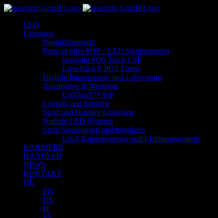
Zum
Inhalt
LED
springen
Lösungen
Produktübersicht
Point of sales POS – LED Shoplösungen
lieselight POS Track CSP
LieseTrack® POS Linear
Digitale Infotainment- und Leitsysteme
Automotive & Werkstatt
UniQuick™ EIP
Logistik und Industrie
Sport und Outdoor Lösungen
Notlicht LED Systeme
Licht-Steuerungen und Interfaces
LiSA Raumsteuerung und Lichtmanagement
KARRIERE
HÄNDLER
NEWS
KONTAKT
DE
EN
DE
IT
SV