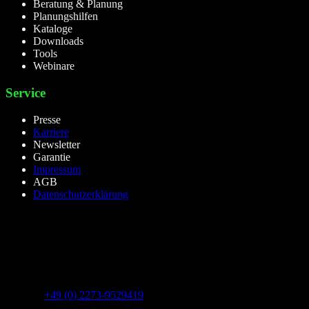
Beratung & Planung
Planungshilfen
Kataloge
Downloads
Tools
Webinare
Service
Presse
Karriere
Newsletter
Garantie
Impressum
AGB
Datenschutzerklärung
lieselight GmbH – Professional Lighting Technology
Dieselstr.8, 50170 Kerpen – NRW,Germany
Telefon:
+49 (0) 2273-9529419