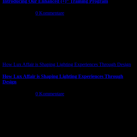
Introducing Our Enhanced (+)” Training Program
Mai 26th, 2026
|
0 Kommentare
How Lux Affair is Shaping Lighting Experiences Through Design
How Lux Affair is Shaping Lighting Experiences Through
Design
Mai 14th, 2026
|
0 Kommentare