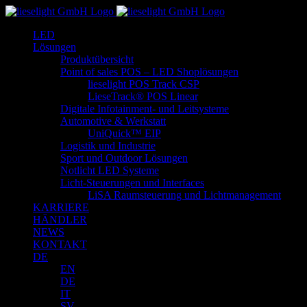
Zum
Inhalt
LED
springen
Lösungen
Produktübersicht
Point of sales POS – LED Shoplösungen
lieselight POS Track CSP
LieseTrack® POS Linear
Digitale Infotainment- und Leitsysteme
Automotive & Werkstatt
UniQuick™ EIP
Logistik und Industrie
Sport und Outdoor Lösungen
Notlicht LED Systeme
Licht-Steuerungen und Interfaces
LiSA Raumsteuerung und Lichtmanagement
KARRIERE
HÄNDLER
NEWS
KONTAKT
DE
EN
DE
IT
SV