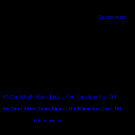
ActionAmazonDehnereBayHornbachKauflandLidlObiRossmannWay
Von
|
2022-06-28T16:44:57+02:00
Juni 28th, 2022
|
Uncategorized
|
Share This Article
Facebook
X
Reddit
LinkedIn
WhatsApp
Tumblr
Pinterest
Vk
Xing
E-
Ähnliche Beiträge
Mail
We Don’t Really Notice Light… Until Something Feels Off
We Don’t Really Notice Light… Until Something Feels Off
Juli 16th, 2026
|
0 Kommentare