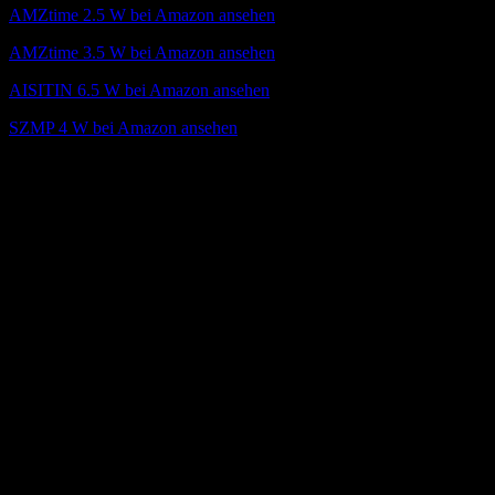
AMZtime 2.5 W bei Amazon ansehen
AMZtime 3.5 W bei Amazon ansehen
AISITIN 6.5 W bei Amazon ansehen
SZMP 4 W bei Amazon ansehen
Kaufberatung: Darauf kommt es bei der
Auswahl von Solar Springbrunnen an
Im Handel gibt es Tausende ähnliche Solar-Springbrunnen, die sich
oft nur minimal unterscheiden. Wir verraten, welche Details für die
Kaufentscheidung am wichtigsten sind.
Wie funktioniert ein Solar Brunnen?
Viele Modelle bestehen aus einer runden oder selten auch
Blütenförmigen Scheibe mit integrierten Solarzellen. Darunter
verbirgt sich eine kleine Pumpe, die Wasser ansaugt und durch eine
zuvor aufgesteckte Düse drückt, um einen oder mehrere
Wasserstrahlen zu erzeugen.
Welche Solar Brunnen Farben gibt es?
Für eine optimale Ausbeute an Sonneneinstrahlung sind Solar