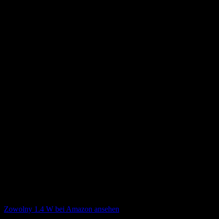
80 cm
75 cm
60 cm
Besonderheiten
6 Wasser-Effektegeeignet für Teiche, Vogelbäder oder Fischbecken6
Wasser-Effektegeeignet für Teiche, Vogelbäder oder
FischbeckenExternes Solarmodul dank 3 m Kabel flexibel
platzierbar
10 Wasser-Effektegeeignet für Teiche, Vogelbäder oder
Fischbecken6 Wasser-Effektegeeignet für Teiche, Vogelbäder oder
FischbeckenExternes Solarmodul dank 5 m Kabel flexibel
platzierbar8 Wasser-Effektegeeignet für Teiche, Vogelbäder oder
FischbeckenBunte LichteffekteInkl. 3 Filterschwämmen
Verfügbarkeit
Zowolny 1.4 W bei Amazon ansehen