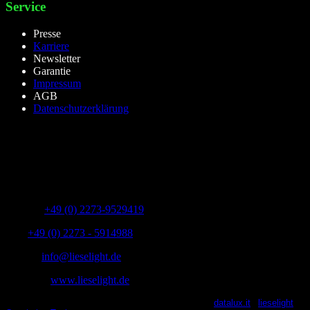
Service
Presse
Karriere
Newsletter
Garantie
Impressum
AGB
Datenschutzerklärung
lieselight GmbH – Professional Lighting Technology
Dieselstr.8, 50170 Kerpen – NRW,Germany
Telefon:
+49 (0) 2273-9529419
Fax:
+49 (0) 2273 - 5914988
E-Mail:
info@lieselight.de
Webseite:
www.lieselight.de
lieselight® 2021 | All Rights Reserved | Powered by
datalux.it
|
lieselight