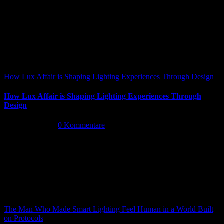
How Lux Affair is Shaping Lighting Experiences Through Design
How Lux Affair is Shaping Lighting Experiences Through
Design
Mai 14th, 2026
|
0 Kommentare
The Man Who Made Smart Lighting Feel Human in a World Built
on Protocols