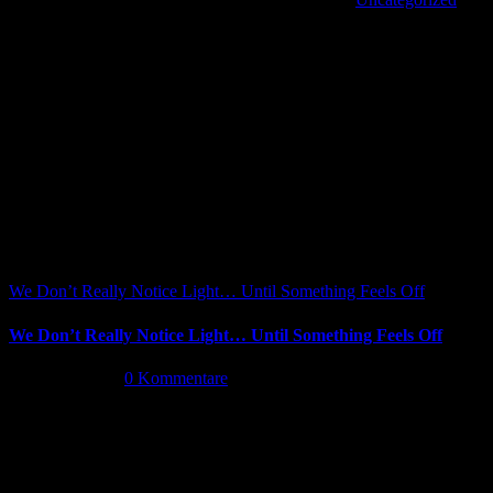
Share This Article
Facebook
X
Reddit
LinkedIn
WhatsApp
Tumblr
Pinterest
Vk
Xing
E-
Ähnliche Beiträge
Mail
We Don’t Really Notice Light… Until Something Feels Off
We Don’t Really Notice Light… Until Something Feels Off
Juli 16th, 2026
|
0 Kommentare