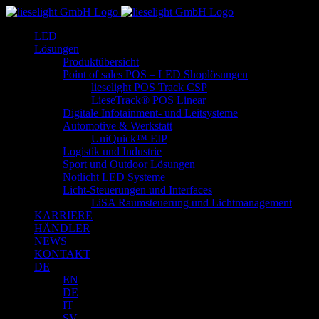
Zum
Inhalt
LED
springen
Lösungen
Produktübersicht
Point of sales POS – LED Shoplösungen
lieselight POS Track CSP
LieseTrack® POS Linear
Digitale Infotainment- und Leitsysteme
Automotive & Werkstatt
UniQuick™ EIP
Logistik und Industrie
Sport und Outdoor Lösungen
Notlicht LED Systeme
Licht-Steuerungen und Interfaces
LiSA Raumsteuerung und Lichtmanagement
KARRIERE
HÄNDLER
NEWS
KONTAKT
DE
EN
DE
IT
SV