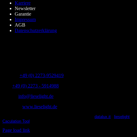
Karriere
Newsletter
Garantie
Impressum
AGB
Datenschutzerklärung
lieselight GmbH – Professional Lighting Technology
Dieselstr.8, 50170 Kerpen – NRW,Germany
Telefon:
+49 (0) 2273-9529419
Fax:
+49 (0) 2273 - 5914988
E-Mail:
info@lieselight.de
Webseite:
www.lieselight.de
lieselight® 2021 | All Rights Reserved | Powered by
datalux.it
|
lieselight
Caculation Tool
X
Facebook
YouTube
Instagram
Page load link