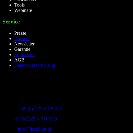
Tools
Webinare
Service
Presse
Karriere
Newsletter
Garantie
Impressum
AGB
Datenschutzerklärung
lieselight GmbH – Professional Lighting Technology
Dieselstr.8, 50170 Kerpen – NRW,Germany
Telefon:
+49 (0) 2273-9529419
Fax:
+49 (0) 2273 - 5914988
E-Mail:
info@lieselight.de