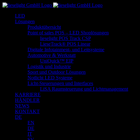
Zum
Inhalt
LED
springen
Lösungen
Produktübersicht
Point of sales POS – LED Shoplösungen
lieselight POS Track CSP
LieseTrack® POS Linear
Digitale Infotainment- und Leitsysteme
Automotive & Werkstatt
UniQuick™ EIP
Logistik und Industrie
Sport und Outdoor Lösungen
Notlicht LED Systeme
Licht-Steuerungen und Interfaces
LiSA Raumsteuerung und Lichtmanagement
KARRIERE
HÄNDLER
NEWS
KONTAKT
DE
EN
DE
IT
SV