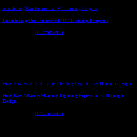
Introducing Our Enhanced (+)” Training Program
Introducing Our Enhanced (+)” Training Program
Mai 26th, 2026
|
0 Kommentare
How Lux Affair is Shaping Lighting Experiences Through Design
How Lux Affair is Shaping Lighting Experiences Through
Design
Mai 14th, 2026
|
0 Kommentare