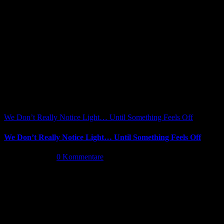
Share This Article
Facebook
X
Reddit
LinkedIn
WhatsApp
Tumblr
Pinterest
Vk
Xing
E-
Ähnliche Beiträge
Mail
We Don’t Really Notice Light… Until Something Feels Off
We Don’t Really Notice Light… Until Something Feels Off
Juli 16th, 2026
|
0 Kommentare