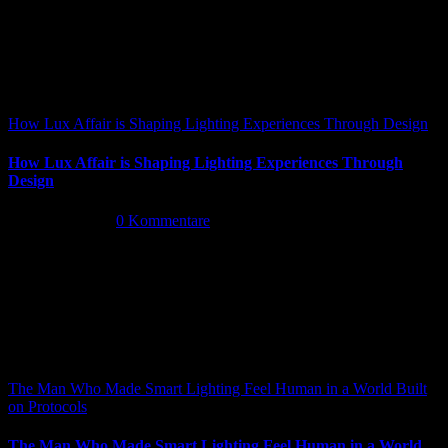
How Lux Affair is Shaping Lighting Experiences Through Design
How Lux Affair is Shaping Lighting Experiences Through
Design
Mai 14th, 2026
|
0 Kommentare
The Man Who Made Smart Lighting Feel Human in a World Built
on Protocols
The Man Who Made Smart Lighting Feel Human in a World