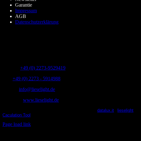
Garantie
Impressum
AGB
Datenschutzerklärung
lieselight GmbH – Professional Lighting Technology
Dieselstr.8, 50170 Kerpen – NRW,Germany
Telefon:
+49 (0) 2273-9529419
Fax:
+49 (0) 2273 - 5914988
E-Mail:
info@lieselight.de
Webseite:
www.lieselight.de
lieselight® 2021 | All Rights Reserved | Powered by
datalux.it
|
lieselight
Caculation Tool
X
Facebook
YouTube
Instagram
Page load link