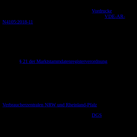
Der VDE nutzt für die Zusammenstellung der erforderlichen Daten
für die Anmeldung beim Netzbetreiber eigene
Vordrucke
, welche
die Elektrofachkraft im Rahmen der Arbeitsrichtlinie
VDE-AR-
N4105:2018-11
ausfüllt.
Was passiert, wenn ich mein
Balkonkraftwerk nicht anmelde?
Theoretisch könnte die Bundesnetzagentur ein Bußgeld basierend
auf dem
§ 21 der Marktstammdatenregisterverordnung
(MaStRV)
verhängen, wenn jemand der Anmeldepflicht eines
Balkonkraftwerks nicht nachkommt.
Da die meisten Privatnutzer eines Balkonkraftwerks jedoch ohnehin
keine EEG-Vergütung in Anspruch nehmen, nützt ihnen die
Anmeldung persönlich nichts. Stattdessen schafft sie nur
zusätzlichen bürokratischen Aufwand, warnen die
Verbraucherzentralen NRW und Rheinland-Pfalz
.
Die deutsche Gesellschaft für Sonnenenergie (
DGS
) ist sogar der
Ansicht, „dass es nach wie vor darum geht, Markteintrittsbarrieren
für dezentrale Erzeugungsgeräte zu errichten bzw. zu erhalten.“