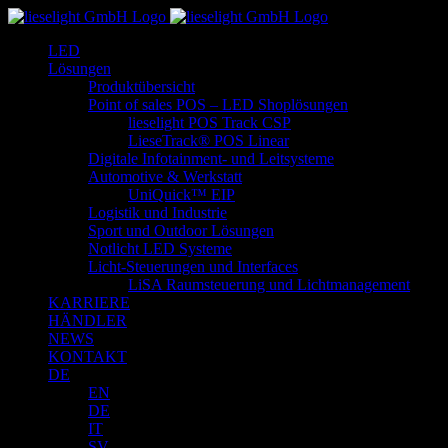
Zum
Inhalt
LED
springen
Lösungen
Produktübersicht
Point of sales POS – LED Shoplösungen
lieselight POS Track CSP
LieseTrack® POS Linear
Digitale Infotainment- und Leitsysteme
Automotive & Werkstatt
UniQuick™ EIP
Logistik und Industrie
Sport und Outdoor Lösungen
Notlicht LED Systeme
Licht-Steuerungen und Interfaces
LiSA Raumsteuerung und Lichtmanagement
KARRIERE
HÄNDLER
NEWS
KONTAKT
DE
EN
DE
IT
SV