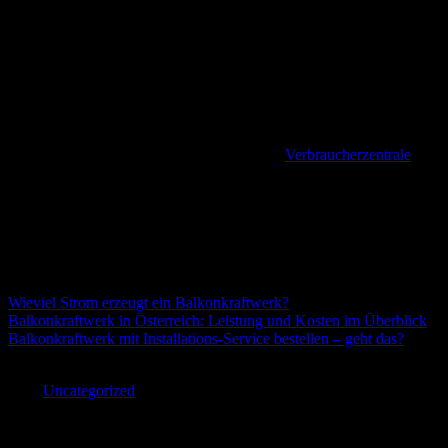
Volleinspeisung?
Wenn der Betreiber einer größeren Solaranlage sich dazu
entschließt, seinen erzeugten Strom nicht selbst zu verbrauchen,
sondern ihn zum Zwecke einer EEG-Vergütung komplett ins Netz
einzuspeisen, dann weckt er das Interesse des Finanzamts und muss
umfangreiche Zahlungs- und Mitteilungspflichten einhalten.
Ignoriert er die Meldepflicht, droht ihm laut
Verbraucherzentrale
die
Streichung seiner Vergütung oder sogar ein Bußgeld nach EnWG
(§95).
Tipps und Tricks zum Balkonkraftwerk
Kauf, Installation und Nutzung
Wieviel Strom erzeugt ein Balkonkraftwerk?
Balkonkraftwerk in Österreich: Leistung und Kosten im Überblick
Balkonkraftwerk mit Installations-Service bestellen – geht das?
Von
|
2022-08-29T15:46:19+02:00
August 29th,
2022
|
Uncategorized
|
Share This Article