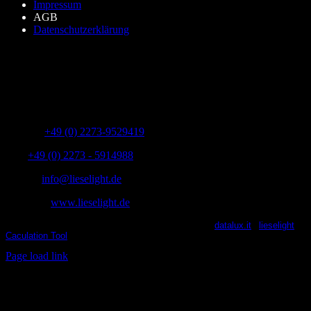
Impressum
AGB
Datenschutzerklärung
lieselight GmbH – Professional Lighting Technology
Dieselstr.8, 50170 Kerpen – NRW,Germany
Telefon:
+49 (0) 2273-9529419
Fax:
+49 (0) 2273 - 5914988
E-Mail:
info@lieselight.de
Webseite:
www.lieselight.de
lieselight® 2021 | All Rights Reserved | Powered by
datalux.it
|
lieselight
Caculation Tool
X
Facebook
YouTube
Instagram
Page load link