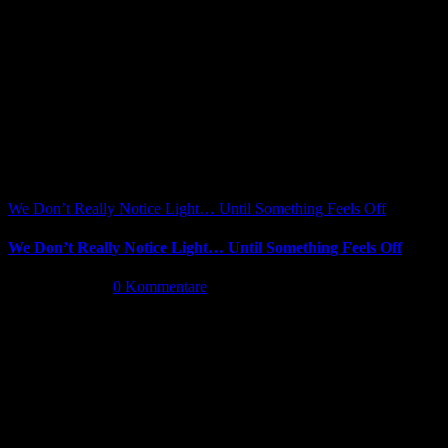
Facebook
X
Reddit
LinkedIn
WhatsApp
Tumblr
Pinterest
Vk
Xing
E-
Ähnliche Beiträge
Mail
We Don’t Really Notice Light… Until Something Feels Off
We Don’t Really Notice Light… Until Something Feels Off
Juli 16th, 2026
|
0 Kommentare