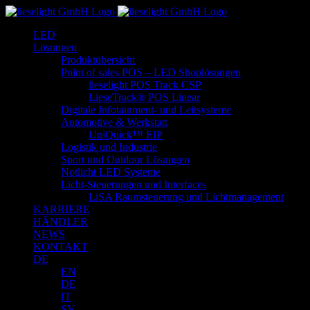
Zum
Inhalt
LED
springen
Lösungen
Produktübersicht
Point of sales POS – LED Shoplösungen
lieselight POS Track CSP
LieseTrack® POS Linear
Digitale Infotainment- und Leitsysteme
Automotive & Werkstatt
UniQuick™ EIP
Logistik und Industrie
Sport und Outdoor Lösungen
Notlicht LED Systeme
Licht-Steuerungen und Interfaces
LiSA Raumsteuerung und Lichtmanagement
KARRIERE
HÄNDLER
NEWS
KONTAKT
DE
EN
DE
IT
SV