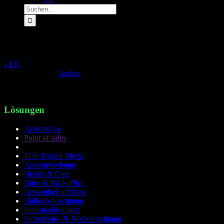
Suche
nach:
Beratung vor Ort
LED
»
Beratung vor Ort
Beratung vor Ort
Author
2020-04-14T05:11:59+02:00
Beratung vor Ort
Lösungen
Automotive
Point of sales
POS Digital Media
Aussenwerbung
Health & Care
Büro & Backoffice
Aussenbeleuchtung
Hallenbeleuchtung
Industrielösungen
Sicherheits- & Notbeleuchtung