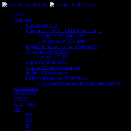
Zum
Inhalt
LED
springen
Lösungen
Produktübersicht
Point of sales POS – LED Shoplösungen
lieselight POS Track CSP
LieseTrack® POS Linear
Digitale Infotainment- und Leitsysteme
Automotive & Werkstatt
UniQuick™ EIP
Logistik und Industrie
Sport und Outdoor Lösungen
Notlicht LED Systeme
Licht-Steuerungen und Interfaces
LiSA Raumsteuerung und Lichtmanagement
KARRIERE
HÄNDLER
NEWS
KONTAKT
DE
EN
DE
IT
SV