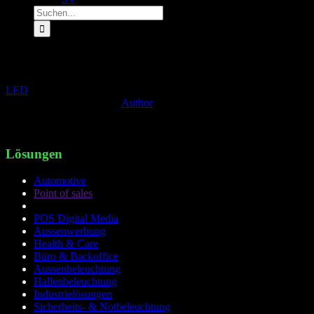
Suche
nach:
Leasing und Finanzierung
LED
»
Leasing und Finanzierung
Leasing und Finanzierung
Author
2020-04-14T05:17:38+02:00
Leasing und Finanzierung
Lösungen
Automotive
Point of sales
POS Digital Media
Aussenwerbung
Health & Care
Büro & Backoffice
Aussenbeleuchtung
Hallenbeleuchtung
Industrielösungen
Sicherheits- & Notbeleuchtung