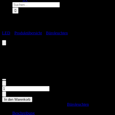
Suche
nach:
Hi-Color™ CCT LED Bürostehleuchte
LED
»
Produktübersicht
»
Büroleuchten
»
Hi-Color™ CCT LED
Bürostehleuchte
Hi-Color™ CCT LED Bürostehleuchte
1.368,91
€
Hi-
Color™
CCT
In den Warenkorb
LED
Artikelnummer:
LO2203-28
Kategorie:
Büroleuchten
Bürostehleuchte
Menge
Beschreibung