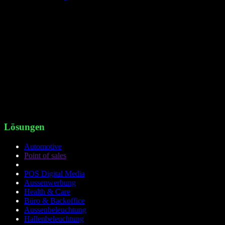
Beschreibung
Moderne lieselight Hi-Color™ CCT LED Bürostehleuchten zeichen
sich durch flexible Funktionen für eine angenehnme atmosphäre im
Büroalltag und hohe Farbechtheit und Farbwiedergabe aus.
Abstrahlwinkel Decke 50°, Boden 50°, hochwertiger LED Chipsatz
LED/LUMILEDS2835 by Phillips , Farbwiedergabeindex CRI>90,
Schalt-FunktionenTouch Dimm, SDCM<3, Leistung D40W/ 1-
3280 Lm U40W/ 1-3280 Lm, Lichtfarben3000K/4000K/6000K,
GehäuseRAL, weiss (W), schwarz(B), silber(S),
Abmessungen2003*?550*?38
Lösungen
Automotive
Point of sales
POS Digital Media
Aussenwerbung
Health & Care
Büro & Backoffice
Aussenbeleuchtung
Hallenbeleuchtung