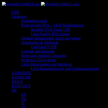
Zum
Inhalt
LED
springen
Lösungen
Produktübersicht
Point of sales POS – LED Shoplösungen
lieselight POS Track CSP
LieseTrack® POS Linear
Digitale Infotainment- und Leitsysteme
Automotive & Werkstatt
UniQuick™ EIP
Logistik und Industrie
Sport und Outdoor Lösungen
Notlicht LED Systeme
Licht-Steuerungen und Interfaces
LiSA Raumsteuerung und Lichtmanagement
KARRIERE
HÄNDLER
NEWS
KONTAKT
DE
EN
DE
IT
SV