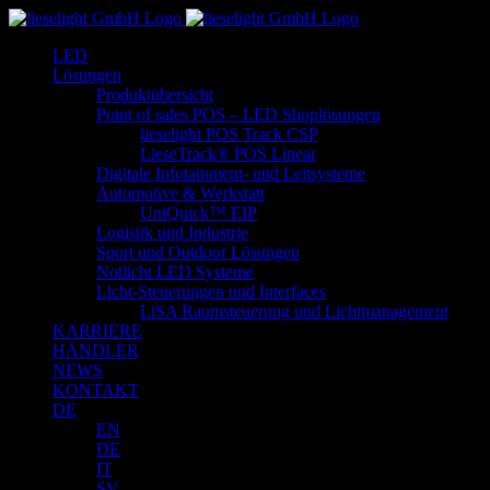
Zum
Inhalt
LED
springen
Lösungen
Produktübersicht
Point of sales POS – LED Shoplösungen
lieselight POS Track CSP
LieseTrack® POS Linear
Digitale Infotainment- und Leitsysteme
Automotive & Werkstatt
UniQuick™ EIP
Logistik und Industrie
Sport und Outdoor Lösungen
Notlicht LED Systeme
Licht-Steuerungen und Interfaces
LiSA Raumsteuerung und Lichtmanagement
KARRIERE
HÄNDLER
NEWS
KONTAKT
DE
EN
DE
IT
SV