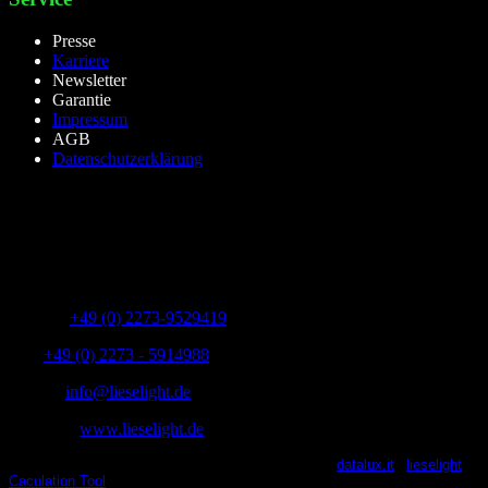
Presse
Karriere
Newsletter
Garantie
Impressum
AGB
Datenschutzerklärung
lieselight GmbH – Professional Lighting Technology
Dieselstr.8, 50170 Kerpen – NRW,Germany
Telefon:
+49 (0) 2273-9529419
Fax:
+49 (0) 2273 - 5914988
E-Mail:
info@lieselight.de
Webseite:
www.lieselight.de
lieselight® 2021 | All Rights Reserved | Powered by
datalux.it
|
lieselight
Caculation Tool