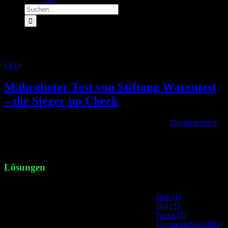
Suche
nach:
Archiv für den Tag:
25. März 2022
LED
»
Archive für 25. März 2022
Mähroboter Test von Stiftung Warentest
– die Sieger im Check
Von
|
2022-03-25T15:43:51+01:00
März 25th, 2022
|
Uncategorized
|
Stiftung Warentest hat bereits viele Marken Mähroboter intensiv
geprüft OrthsMed [...]
Lösungen
Site Categories
Dali (1)
Di4 (1)
News (2)
Uncategorized (683)