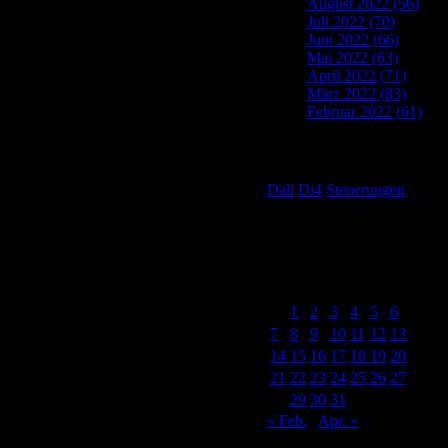
August 2022 (56)
Juli 2022 (70)
Juni 2022 (66)
Mai 2022 (63)
April 2022 (71)
März 2022 (83)
Februar 2022 (61)
Tag Cloud
Dali
Di4
Steuerungen
Post Calendar
März 2022
M
D
M
D
F
S
S
1
2
3
4
5
6
7
8
9
10
11
12
13
14
15
16
17
18
19
20
21
22
23
24
25
26
27
28
29
30
31
« Feb.
Apr. »