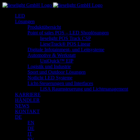
Zum
Inhalt
LED
springen
Lösungen
Produktübersicht
Point of sales POS – LED Shoplösungen
lieselight POS Track CSP
LieseTrack® POS Linear
Digitale Infotainment- und Leitsysteme
Automotive & Werkstatt
UniQuick™ EIP
Logistik und Industrie
Sport und Outdoor Lösungen
Notlicht LED Systeme
Licht-Steuerungen und Interfaces
LiSA Raumsteuerung und Lichtmanagement
KARRIERE
HÄNDLER
NEWS
KONTAKT
DE
EN
DE
IT
SV