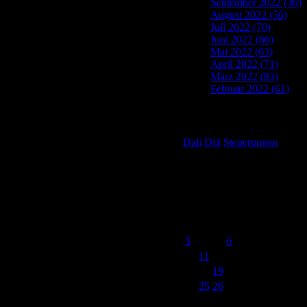
September 2022 (36)
August 2022 (56)
Juli 2022 (70)
Juni 2022 (66)
Mai 2022 (63)
April 2022 (71)
März 2022 (83)
Februar 2022 (61)
Tag Cloud
Dali
Di4
Steuerungen
Post Calendar
Oktober 2022
M
D
M
D
F
S
S
1
2
3
4
5
6
7
8
9
10
11
12
13
14
15
16
17
18
19
20
21
22
23
24
25
26
27
28
29
30
31