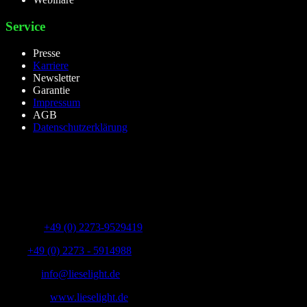
Service
Presse
Karriere
Newsletter
Garantie
Impressum
AGB
Datenschutzerklärung
lieselight GmbH – Professional Lighting Technology
Dieselstr.8, 50170 Kerpen – NRW,Germany
Telefon:
+49 (0) 2273-9529419
Fax:
+49 (0) 2273 - 5914988
E-Mail:
info@lieselight.de
Webseite:
www.lieselight.de