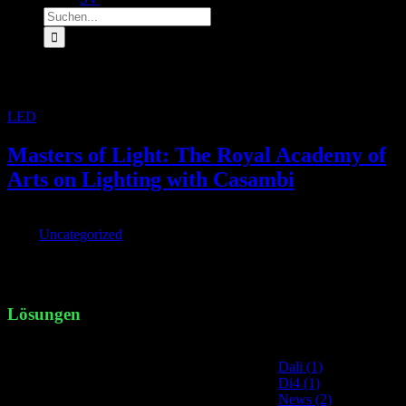
Suche
nach:
Archiv für den Tag:
26. Oktober 2022
LED
»
Archive für 26. Oktober 2022
Masters of Light: The Royal Academy of
Arts on Lighting with Casambi
Von
|
2022-10-26T09:47:49+02:00
Oktober 26th,
2022
|
Uncategorized
|
The Royal Academy has for over two centuries set the international
standard for [...]
Lösungen
Site Categories
Dali (1)
Di4 (1)
News (2)