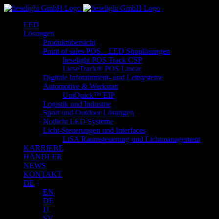
Zum
Inhalt
LED
springen
Lösungen
Produktübersicht
Point of sales POS – LED Shoplösungen
lieselight POS Track CSP
LieseTrack® POS Linear
Digitale Infotainment- und Leitsysteme
Automotive & Werkstatt
UniQuick™ EIP
Logistik und Industrie
Sport und Outdoor Lösungen
Notlicht LED Systeme
Licht-Steuerungen und Interfaces
LiSA Raumsteuerung und Lichtmanagement
KARRIERE
HÄNDLER
NEWS
KONTAKT
DE
EN
DE
IT
SV