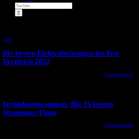
Suche
nach:
Archiv für den Tag:
1. August 2022
LED
»
Archive für 1. August 2022
Die besten Elektroheizungen im Test
Vergleich 2022
Von
|
2022-08-01T17:43:10+02:00
August 1st, 2022
|
Uncategorized
|
Wir verraten, ob eine Elektroheizung ein Ersatz für eine
herkömmliche Heizung se [...]
Stromkosten senken: Die 15 besten
Stromspar-Tipps
Von
|
2022-08-01T12:45:06+02:00
August 1st, 2022
|
Uncategorized
|
Mit unseren Stromspartipps lassen sich überall die Kosten senken