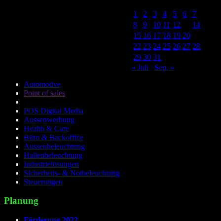
M
D
M
D
F
S
S
1
2
3
4
5
6
7
8
9
10
11
12
13
14
15
16
17
18
19
20
21
22
23
24
25
26
27
28
29
30
31
« Juli
Sep. »
Automotive
Point of sales
POS Digital Media
Aussenwerbung
Health & Care
Büro & Backoffice
Aussenbeleuchtung
Hallenbeleuchtung
Industrielösungen
Sicherheits- & Notbeleuchtung
Steuerungen
Planung
Förderung 2022