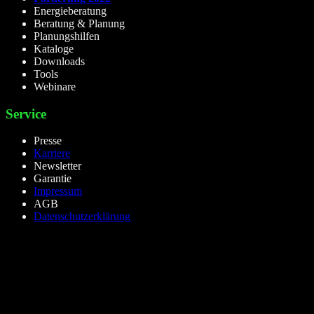
Energieberatung
Beratung & Planung
Planungshilfen
Kataloge
Downloads
Tools
Webinare
Service
Presse
Karriere
Newsletter
Garantie
Impressum
AGB
Datenschutzerklärung
lieselight GmbH – Professional Lighting Technology
Dieselstr.8, 50170 Kerpen – NRW,Germany