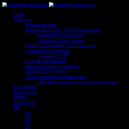
Zum
Inhalt
LED
springen
Lösungen
Produktübersicht
Point of sales POS – LED Shoplösungen
lieselight POS Track CSP
LieseTrack® POS Linear
Digitale Infotainment- und Leitsysteme
Automotive & Werkstatt
UniQuick™ EIP
Logistik und Industrie
Sport und Outdoor Lösungen
Notlicht LED Systeme
Licht-Steuerungen und Interfaces
LiSA Raumsteuerung und Lichtmanagement
KARRIERE
HÄNDLER
NEWS
KONTAKT
DE
EN
DE
IT
SV