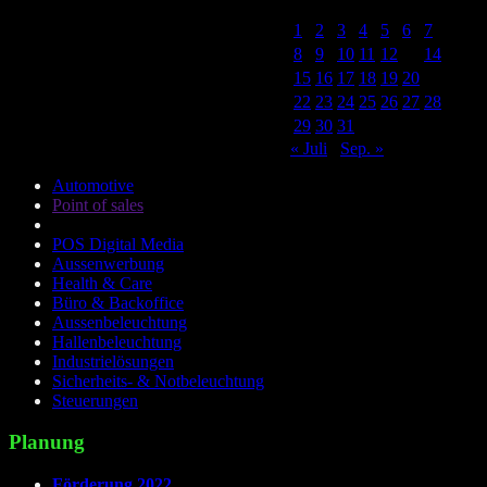
M
D
M
D
F
S
S
1
2
3
4
5
6
7
8
9
10
11
12
13
14
15
16
17
18
19
20
21
22
23
24
25
26
27
28
29
30
31
« Juli
Sep. »
Automotive
Point of sales
POS Digital Media
Aussenwerbung
Health & Care
Büro & Backoffice
Aussenbeleuchtung
Hallenbeleuchtung
Industrielösungen
Sicherheits- & Notbeleuchtung
Steuerungen
Planung
Förderung 2022