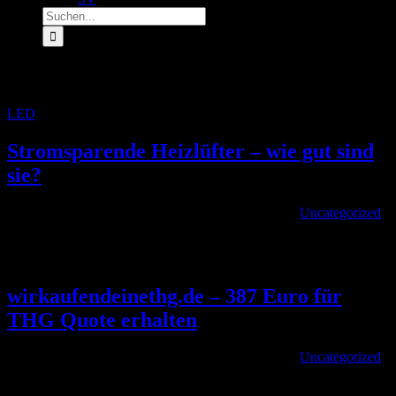
Suche
nach:
Archiv für den Tag:
5. August 2022
LED
»
Archive für 5. August 2022
Stromsparende Heizlüfter – wie gut sind
sie?
Von
|
2022-08-05T18:47:04+02:00
August 5th, 2022
|
Uncategorized
|
Wir zeigen, wie sich der Stromverbrauch eines Heizlüfters
berechnen lässt alexlm [...]
wirkaufendeinethg.de – 387 Euro für
THG Quote erhalten
Von
|
2022-08-05T10:43:18+02:00
August 5th, 2022
|
Uncategorized
|
Die Provision von wirkaufendeinethg.de liegt bei nur 10 Prozent