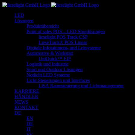
Zum
Inhalt
LED
springen
Lösungen
Produktübersicht
Point of sales POS – LED Shoplösungen
lieselight POS Track CSP
LieseTrack® POS Linear
Digitale Infotainment- und Leitsysteme
Automotive & Werkstatt
UniQuick™ EIP
Logistik und Industrie
Sport und Outdoor Lösungen
Notlicht LED Systeme
Licht-Steuerungen und Interfaces
LiSA Raumsteuerung und Lichtmanagement
KARRIERE
HÄNDLER
NEWS
KONTAKT
DE
EN
DE
IT
SV