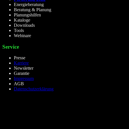
Energieberatung
Beratung & Planung
Planungshilfen
Kataloge
Downloads
Tools
Webinare
Service
Presse
Karriere
Newsletter
Garantie
Impressum
AGB
Datenschutzerklärung
lieselight GmbH – Professional Lighting Technology
Dieselstr.8, 50170 Kerpen – NRW,Germany