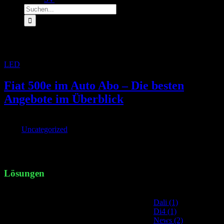
Suche
nach:
Archiv für den Tag:
15. August 2022
LED
»
Archive für 15. August 2022
Fiat 500e im Auto Abo – Die besten
Angebote im Überblick
Von
|
2022-08-15T17:45:06+02:00
August 15th,
2022
|
Uncategorized
|
Der Fiat 500e ist im Auto Abo günstig zu finden Fiat Fiat 500e Auto
Abo – das Wi [...]
Lösungen
Site Categories
Dali (1)
Di4 (1)
News (2)