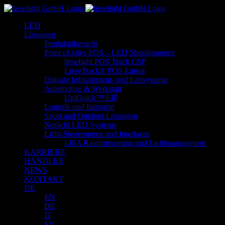
Zum
Inhalt
LED
springen
Lösungen
Produktübersicht
Point of sales POS – LED Shoplösungen
lieselight POS Track CSP
LieseTrack® POS Linear
Digitale Infotainment- und Leitsysteme
Automotive & Werkstatt
UniQuick™ EIP
Logistik und Industrie
Sport und Outdoor Lösungen
Notlicht LED Systeme
Licht-Steuerungen und Interfaces
LiSA Raumsteuerung und Lichtmanagement
KARRIERE
HÄNDLER
NEWS
KONTAKT
DE
EN
DE
IT
SV