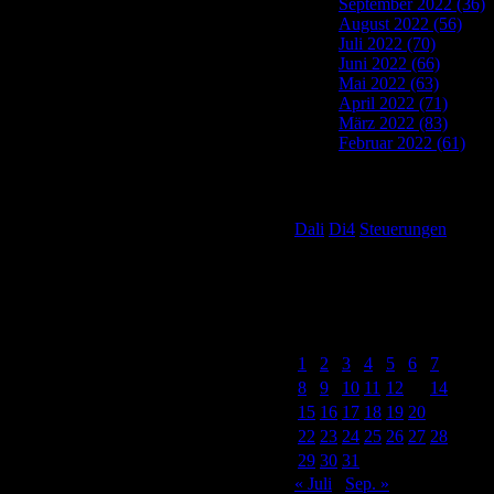
September 2022 (36)
August 2022 (56)
Juli 2022 (70)
Juni 2022 (66)
Mai 2022 (63)
April 2022 (71)
März 2022 (83)
Februar 2022 (61)
Tag Cloud
Dali
Di4
Steuerungen
Post Calendar
August 2022
M
D
M
D
F
S
S
1
2
3
4
5
6
7
8
9
10
11
12
13
14
15
16
17
18
19
20
21
22
23
24
25
26
27
28
29
30
31
« Juli
Sep. »