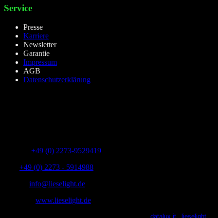
Service
Presse
Karriere
Newsletter
Garantie
Impressum
AGB
Datenschutzerklärung
lieselight GmbH – Professional Lighting Technology
Dieselstr.8, 50170 Kerpen – NRW,Germany
Telefon:
+49 (0) 2273-9529419
Fax:
+49 (0) 2273 - 5914988
E-Mail:
info@lieselight.de
Webseite:
www.lieselight.de
lieselight® 2021 | All Rights Reserved | Powered by
datalux.it
|
lieselight