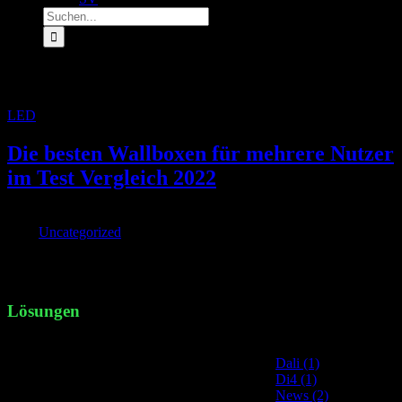
Suche
nach:
Archiv für den Tag:
30. August 2022
LED
»
Archive für 30. August 2022
Die besten Wallboxen für mehrere Nutzer
im Test Vergleich 2022
Von
|
2022-08-30T16:42:49+02:00
August 30th,
2022
|
Uncategorized
|
Die Heidelberg Wallbox Energy Control zählt zu den beliebtesten
Modellen Mariell [...]
Lösungen
Site Categories
Dali (1)
Di4 (1)
News (2)