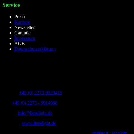
Service
Presse
Karriere
Newsletter
Garantie
Impressum
AGB
Datenschutzerklärung
lieselight GmbH – Professional Lighting Technology
Dieselstr.8, 50170 Kerpen – NRW,Germany
Telefon:
+49 (0) 2273-9529419
Fax:
+49 (0) 2273 - 5914988
E-Mail:
info@lieselight.de
Webseite:
www.lieselight.de
lieselight® 2021 | All Rights Reserved | Powered by
datalux.it
|
lieselight