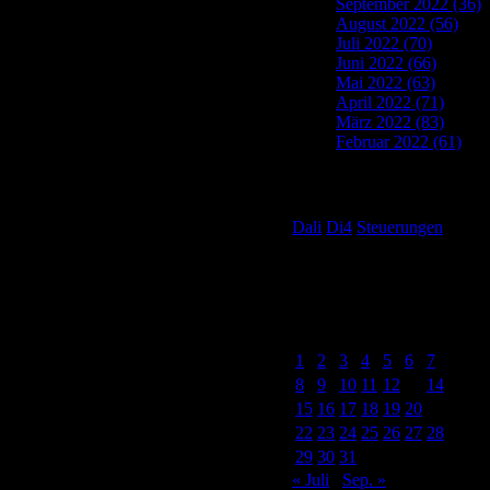
September 2022 (36)
August 2022 (56)
Juli 2022 (70)
Juni 2022 (66)
Mai 2022 (63)
April 2022 (71)
März 2022 (83)
Februar 2022 (61)
Tag Cloud
Dali
Di4
Steuerungen
Post Calendar
August 2022
M
D
M
D
F
S
S
1
2
3
4
5
6
7
8
9
10
11
12
13
14
15
16
17
18
19
20
21
22
23
24
25
26
27
28
29
30
31
« Juli
Sep. »