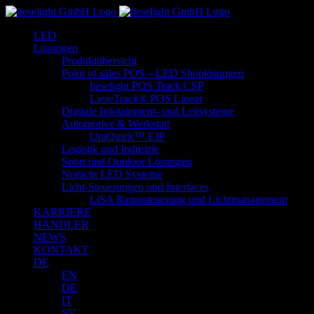
Zum
Inhalt
LED
springen
Lösungen
Produktübersicht
Point of sales POS – LED Shoplösungen
lieselight POS Track CSP
LieseTrack® POS Linear
Digitale Infotainment- und Leitsysteme
Automotive & Werkstatt
UniQuick™ EIP
Logistik und Industrie
Sport und Outdoor Lösungen
Notlicht LED Systeme
Licht-Steuerungen und Interfaces
LiSA Raumsteuerung und Lichtmanagement
KARRIERE
HÄNDLER
NEWS
KONTAKT
DE
EN
DE
IT
SV