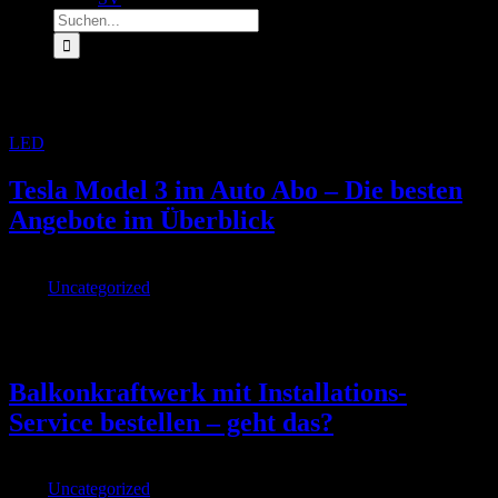
Suche
nach:
Archiv für den Tag:
24. August 2022
LED
»
Archive für 24. August 2022
Tesla Model 3 im Auto Abo – Die besten
Angebote im Überblick
Von
|
2022-08-24T17:45:45+02:00
August 24th,
2022
|
Uncategorized
|
Der Tesla Model 3 weist im Auto Abo eine durchweg gute
Verfügbarkeit auf Tesla T [...]
Balkonkraftwerk mit Installations-
Service bestellen – geht das?
Von
|
2022-08-24T15:44:40+02:00
August 24th,
2022
|
Uncategorized
|