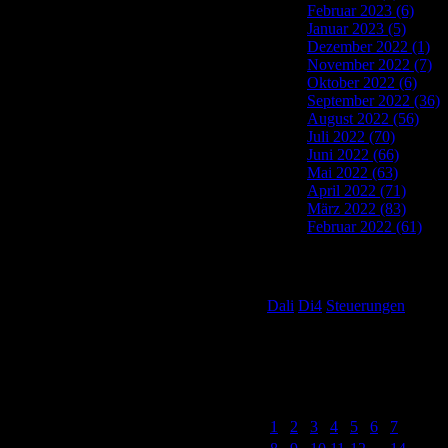
Februar 2023 (6)
Januar 2023 (5)
Dezember 2022 (1)
November 2022 (7)
Oktober 2022 (6)
September 2022 (36)
August 2022 (56)
Juli 2022 (70)
Juni 2022 (66)
Mai 2022 (63)
April 2022 (71)
März 2022 (83)
Februar 2022 (61)
Tag Cloud
Dali
Di4
Steuerungen
Post Calendar
August 2022
M
D
M
D
F
S
S
1
2
3
4
5
6
7