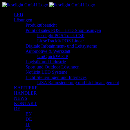
Zum
Inhalt
LED
springen
Lösungen
Produktübersicht
Point of sales POS – LED Shoplösungen
lieselight POS Track CSP
LieseTrack® POS Linear
Digitale Infotainment- und Leitsysteme
Automotive & Werkstatt
UniQuick™ EIP
Logistik und Industrie
Sport und Outdoor Lösungen
Notlicht LED Systeme
Licht-Steuerungen und Interfaces
LiSA Raumsteuerung und Lichtmanagement
KARRIERE
HÄNDLER
NEWS
KONTAKT
DE
EN
DE
IT
SV