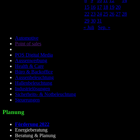
8
9
10
11
12
13
14
15
16
17
18
19
20
21
22
23
24
25
26
27
28
29
30
31
« Juli
Sep. »
Automotive
Point of sales
POS Digital Media
Aussenwerbung
Health & Care
Büro & Backoffice
Aussenbeleuchtung
Hallenbeleuchtung
Industrielösungen
Sicherheits- & Notbeleuchtung
Steuerungen
Planung
Förderung 2022
Energieberatung
Beratung & Planung