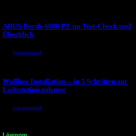
Balkonkraftwerke mit Schuko-Stecker sind besonders leicht zu
installieren Yuma W [...]
ABUS Bordo 6000 PZ im Test-Check und
Überblick
Von
|
2022-08-24T10:44:24+02:00
August 24th,
2022
|
Uncategorized
|
Dank ABUS Bordo müssen wir endlich nicht mehr nach dem
Fahrradschlüssel suchen A [...]
Wallbox Installation – in 5 Schritten zur
Ladestation zuhause
Von
|
2022-08-24T10:44:23+02:00
August 24th,
2022
|
Uncategorized
|
Mit einer Wallbox laden Elektroautobesitzer ihr Fahrzeug einfach
und komfortabel [...]
Lösungen