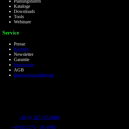
Planungshilfen
Kataloge
Downloads
Tools
Webinare
Service
Presse
Karriere
Newsletter
Garantie
Impressum
AGB
Datenschutzerklärung
lieselight GmbH – Professional Lighting Technology
Dieselstr.8, 50170 Kerpen – NRW,Germany
Telefon:
+49 (0) 2273-9529419
Fax:
+49 (0) 2273 - 5914988