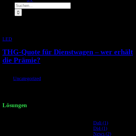
Suche
nach:
Archiv für den Tag:
27. August 2022
LED
»
Archive für 27. August 2022
THG-Quote für Dienstwagen – wer erhält
die Prämie?
Von
|
2022-08-27T11:44:13+02:00
August 27th,
2022
|
Uncategorized
|
Die THG-Prämie gibt es auch für den elektrischen Dienstwagen
oder das Firmenfahr [...]
Lösungen
Site Categories
Dali (1)
Di4 (1)
News (2)