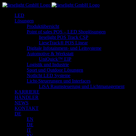
Zum
Inhalt
LED
springen
Lösungen
Produktübersicht
Point of sales POS – LED Shoplösungen
lieselight POS Track CSP
LieseTrack® POS Linear
Digitale Infotainment- und Leitsysteme
Automotive & Werkstatt
UniQuick™ EIP
Logistik und Industrie
Sport und Outdoor Lösungen
Notlicht LED Systeme
Licht-Steuerungen und Interfaces
LiSA Raumsteuerung und Lichtmanagement
KARRIERE
HÄNDLER
NEWS
KONTAKT
DE
EN
DE
IT
SV