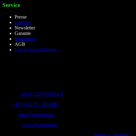
Service
Presse
Karriere
Newsletter
Garantie
Impressum
AGB
Datenschutzerklärung
lieselight GmbH – Professional Lighting Technology
Dieselstr.8, 50170 Kerpen – NRW,Germany
Telefon:
+49 (0) 2273-9529419
Fax:
+49 (0) 2273 - 5914988
E-Mail:
info@lieselight.de
Webseite:
www.lieselight.de
lieselight® 2021 | All Rights Reserved | Powered by
datalux.it
|
lieselight