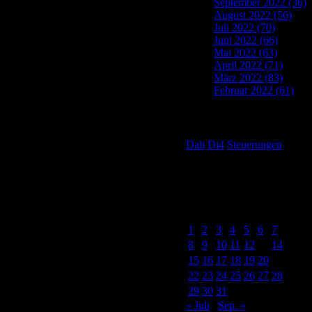
September 2022 (36)
August 2022 (56)
Juli 2022 (70)
Juni 2022 (66)
Mai 2022 (63)
April 2022 (71)
März 2022 (83)
Februar 2022 (61)
Tag Cloud
Dali
Di4
Steuerungen
Post Calendar
August 2022
M
D
M
D
F
S
S
1
2
3
4
5
6
7
8
9
10
11
12
13
14
15
16
17
18
19
20
21
22
23
24
25
26
27
28
29
30
31
« Juli
Sep. »